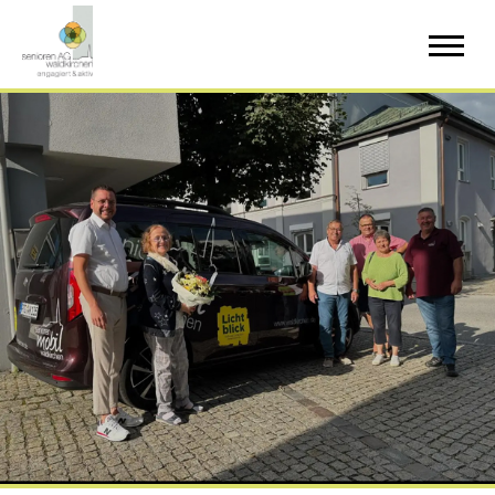
Startseite
Veranstaltungen
Aktuelles &
Informatives
Sport &
Gesundheit
Gemeinschaft &
Unterhaltung
Bildung &
Kultur
Wohnen &
Leben