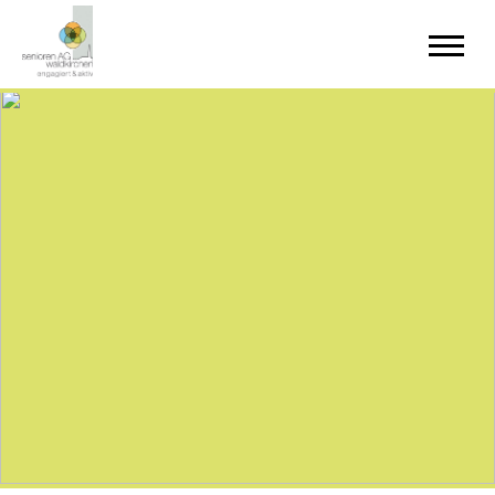
Startseite
Veranstaltungen
Aktuelles &
Informatives
Sport &
Gesundheit
Gemeinschaft &
Unterhaltung
Bildung &
Kultur
Wohnen &
Leben